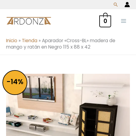
Ir
Buscar
al
contenido
0
Inicio
»
Tienda
»
Aparador «Cross-BL» madera de
mango y ratán en Negro 115 x 88 x 42
El
El
Aparador
-14%
precio
precio
"Cross-
original
actual
BL"
era:
es:
madera
607,95 €.
525,00 €.
de
mango
y
ratán