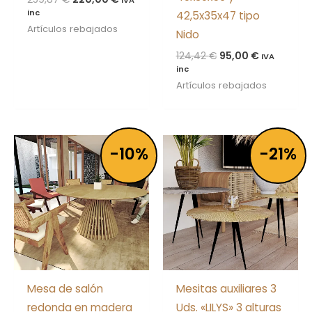
inc
42,5x35x47 tipo
Artículos rebajados
Nido
124,42
€
95,00
€
IVA
inc
Artículos rebajados
El
El
El
El
-10%
-21%
precio
precio
precio
precio
original
actual
original
actual
era:
es:
era:
es:
815,00 €.
730,00 €.
259,87 €.
205,00 €
Mesa de salón
Mesitas auxiliares 3
redonda en madera
Uds. «LILYS» 3 alturas