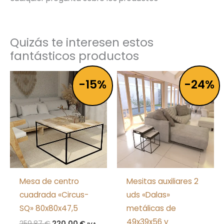
Quizás te interesen estos
fantásticos productos
El
El
El
El
-15%
-24%
precio
precio
precio
precio
original
actual
original
actual
era:
es:
era:
es:
259,87 €.
220,00 €.
124,42 €.
95,00 €.
Mesa de centro
Mesitas auxiliares 2
cuadrada «Circus-
uds «Dalas»
SQ» 80x80x47,5
metálicas de
49x39x56 y
259,87
€
220,00
€
IVA