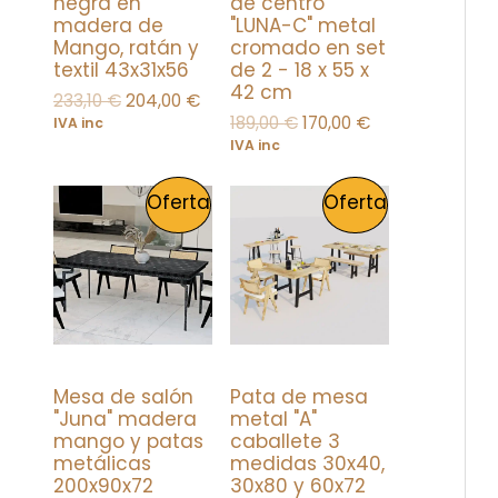
negra en
de centro
g
u
g
u
madera de
"LUNA-C" metal
i
a
i
a
C
C
R
R
Mango, ratán y
cromado en set
n
l
n
l
textil 43x31x56
de 2 - 18 x 55 x
a
e
a
e
T
T
T
T
42 cm
l
s
l
s
233,10
€
204,00
€
e
:
e
:
189,00
€
170,00
€
IVA inc
O
O
r
2
r
1
A
A
IVA inc
a
0
a
7
:
4
:
0
E
E
E
E
P
P
Oferta
Oferta
2
,
1
,
l
l
3
0
8
0
N
N
p
p
3
0
9
0
R
R
r
r
,
,
e
e
O
O
1
€
0
€
O
O
c
c
0
.
0
.
i
i
F
F
o
o
D
D
€
€
o
a
.
.
E
E
r
c
Mesa de salón
Pata de mesa
U
U
i
t
"Juna" madera
metal "A"
g
u
R
R
mango y patas
caballete 3
i
a
C
C
metálicas
medidas 30x40,
n
l
T
T
200x90x72
30x80 y 60x72
a
e