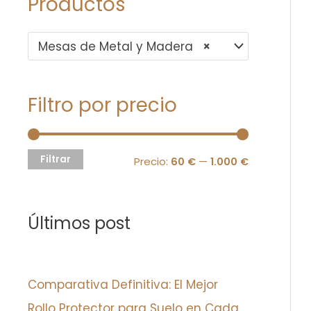
Productos
r
o
o
p
Mesas de Metal y Madera
×
m
m
o
í
á
r
n
x
Filtro por precio
:
i
i
m
m
Filtrar
Precio:
60 €
—
1.000 €
o
o
Últimos post
Comparativa Definitiva: El Mejor
Rollo Protector para Suelo en Cada