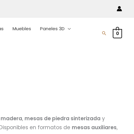
as
Muebles
Paneles 3D
Buscar
0
y madera
,
mesas de piedra sinterizada
y
 Disponibles en formatos de
mesas auxiliares
,