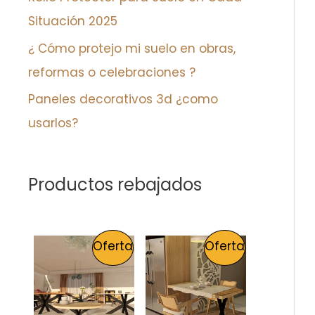
Situación 2025
¿ Cómo protejo mi suelo en obras,
reformas o celebraciones ?
Paneles decorativos 3d ¿como
usarlos?
Productos rebajados
E
E
E
E
P
P
Oferta
Oferta
l
l
l
l
p
p
p
p
R
R
r
r
r
r
e
e
e
e
O
O
c
c
c
c