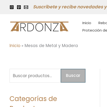
Ir
Suscríbete y recibe novedades 
al
contenido
Inicio
Reba
Protección de
Inicio
»
Mesas de Metal y Madera
B
P
P
Buscar
u
r
r
s
e
e
c
Categorías de
c
c
a
i
i